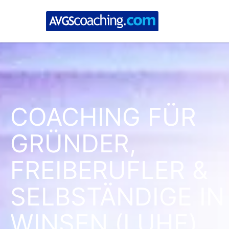
COACHING FÜR
GRÜNDER,
FREIBERUFLER &
SELBSTÄNDIGE IN
WINSEN (LUHE)