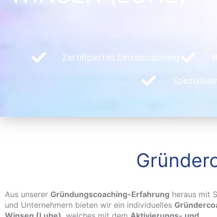
Zertifiziertes Einzelcoaching
B
Spezialisi
Gründerc
Aus unserer
Gründungscoaching-Erfahrung
heraus mit S
und Unternehmern bieten wir ein individuelles
Gründercoa
Winsen (Luhe)
, welches mit dem
Aktivierungs- und