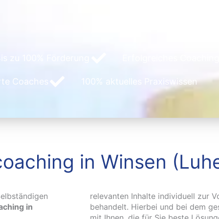
is zu 100% Förderung
Erfolgreiches Coaching
erte Coaches
100% aktuelles Praxiswissen
oaching in Winsen (Luh
elbständigen
relevanten Inhalte individuell zur 
ching in
behandelt. Hierbei und bei dem g
mit Ihnen, die für Sie beste Lösun