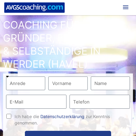
Hau
COACHING FÜR
GRÜNDER, FREIBERUFLER
& SELBSTÄNDIGE IN
WERDER (HAVEL)
Ich habe die
Datenschutzerklärung
zur Kenntnis
genommen.