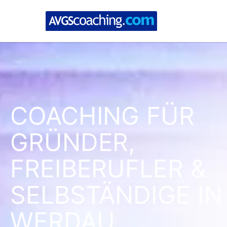
COACHING FÜR
GRÜNDER,
FREIBERUFLER &
SELBSTÄNDIGE IN
WERDAU