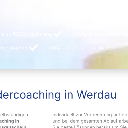
is zu 100% Förderung
Erfolgreiches Coaching
erte Coaches
100% aktuelles Praxiswissen
ercoaching in Werdau
elbständigen
individuell zur Vorbereitung auf di
ching in
und bei dem gesamten Ablauf arbei
ngsgutschein
Sie beste Lösungen heraus um Sie e