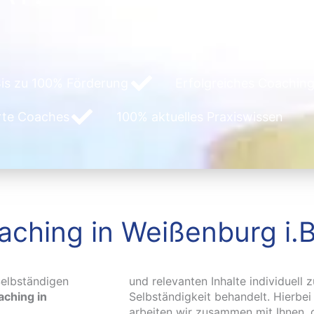
is zu 100% Förderung
Erfolgreiches Coaching
erte Coaches
100% aktuelles Praxiswissen
ching in Weißenburg i.B
elbständigen
und relevanten Inhalte individuell 
ching in
Selbständigkeit behandelt. Hierbe
arbeiten wir zusammen mit Ihnen, 