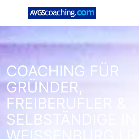
COACHING FÜR
GRÜNDER,
FREIBERUFLER &
SELBSTÄNDIGE IN
WEISSENBURG I.BA