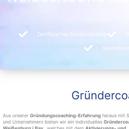
Zertifiziertes Einzelcoaching
B
Spezialisi
Gründercoa
Aus unserer
Gründungscoaching-Erfahrung
heraus mit S
und Unternehmern bieten wir ein individuelles
Gründercoa
Weißenburg i.Bay.
, welches mit dem
Aktivierungs- und