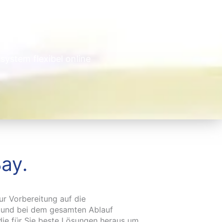
system flexibel online
ay.
zur Vorbereitung auf die
i und bei dem gesamten Ablauf
die für Sie beste Lösungen heraus um