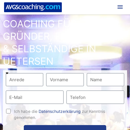
Hau
COACHING FÜR
GRÜNDER, FREIBERUFLER
& SELBSTÄNDIGE IN
UETERSEN
Ich habe die
Datenschutzerklärung
zur Kenntnis
genommen.