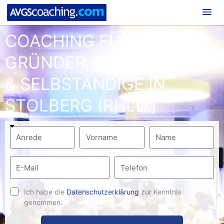
Hau
COACHING FÜR
GRÜNDER, FREIBERUFLER
& SELBSTÄNDIGE IN
STOLBERG (RHLD.)
Ich habe die
Datenschutzerklärung
zur Kenntnis
genommen.