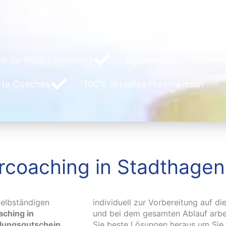
is zu 100% Förderung
Erfolgreiches Coaching
erte Coaches
100% aktuelles Praxiswissen
rcoaching in Stadthagen
elbständigen
individuell zur Vorbereitung auf di
ching in
und bei dem gesamten Ablauf arbei
tlungsgutschein
Sie beste Lösungen heraus um Sie e