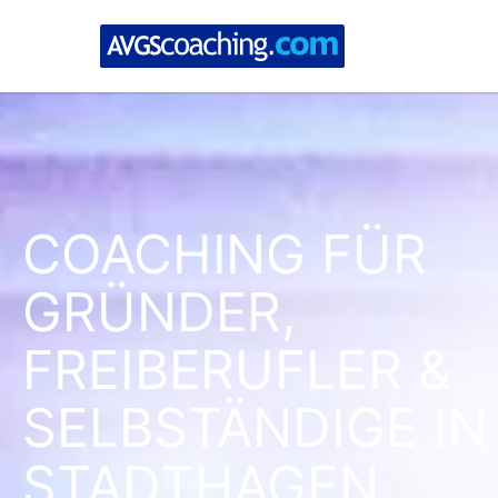
COACHING FÜR
GRÜNDER,
FREIBERUFLER &
SELBSTÄNDIGE IN
STADTHAGEN