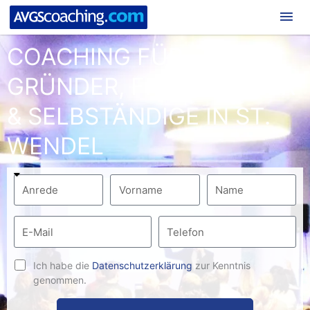
Hau
COACHING FÜR
GRÜNDER, FREIBERUFLER
& SELBSTÄNDIGE IN ST.
WENDEL
Ich habe die
Datenschutzerklärung
zur Kenntnis
genommen.