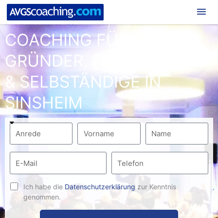
Hau
COACHING FÜR
GRÜNDER, FREIBERUFLER
& SELBSTÄNDIGE IN
SINSHEIM
Ich habe die
Datenschutzerklärung
zur Kenntnis
genommen.