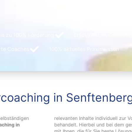
is zu 100% Förderung
Erfolgreiches Coaching
erte Coaches
100% aktuelles Praxiswissen
coaching in Senftenber
elbständigen
relevanten Inhalte individuell zur 
ching in
behandelt. Hierbei und bei dem g
mit Ihnen, die für Sie beste Lösun