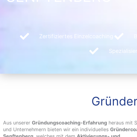
Zertifiziertes Einzelcoaching
B
Spezialisi
Gründer
Aus unserer
Gründungscoaching-Erfahrung
heraus mit S
und Unternehmern bieten wir ein individuelles
Gründercoa
Senftenberg
, welches mit dem
Aktivierungs- und