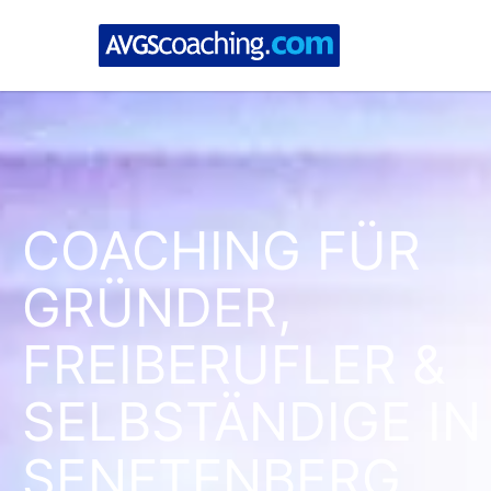
COACHING FÜR
GRÜNDER,
FREIBERUFLER &
SELBSTÄNDIGE IN
SENFTENBERG