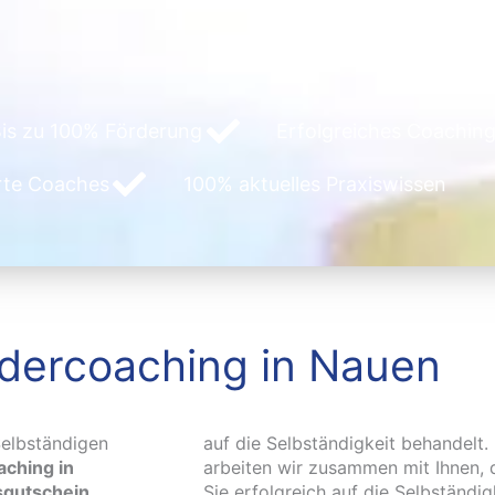
is zu 100% Förderung
Erfolgreiches Coaching
erte Coaches
100% aktuelles Praxiswissen
dercoaching in Nauen
elbständigen
auf die Selbständigkeit behandelt
ching in
arbeiten wir zusammen mit Ihnen, 
sgutschein
Sie erfolgreich auf die Selbständi