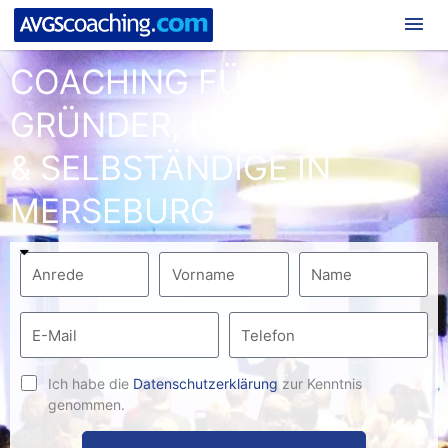
Hau
COACHING FÜR
GRÜNDER, FREIBERUFLER
& SELBSTÄNDIGE IN
MERSEBURG
Ich habe die
Datenschutzerklärung
zur Kenntnis
genommen.