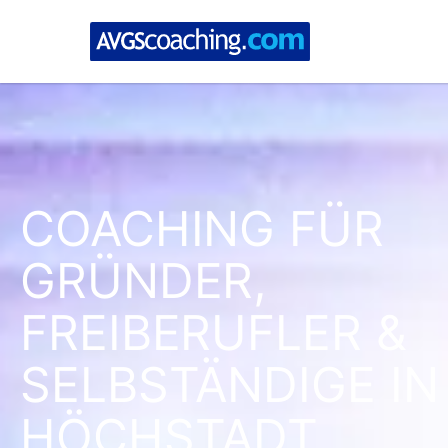
COACHING FÜR
GRÜNDER,
FREIBERUFLER &
SELBSTÄNDIGE IN
HÖCHSTADT