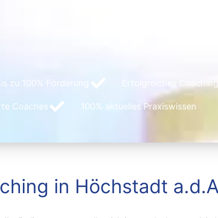
is zu 100% Förderung
Erfolgreiches Coaching
erte Coaches
100% aktuelles Praxiswissen
hing in Höchstadt a.d.A