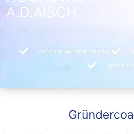
A.D.AISCH
Zertifiziertes Einzelcoaching
B
Spezialisi
Gründercoac