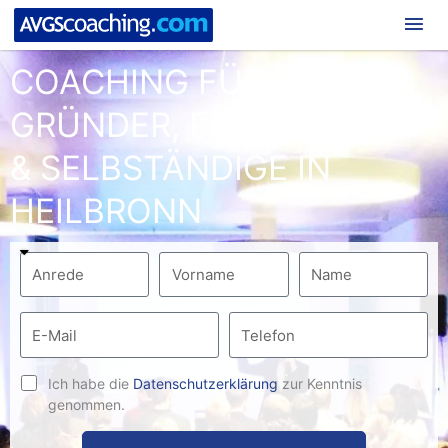
Hau
COACHING FÜR
GRÜNDER, FREIBERUFLER
& SELBSTÄNDIGE IN
HEILBRONN
Ich habe die
Datenschutzerklärung
zur Kenntnis
genommen.