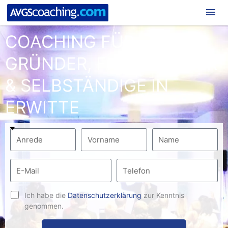
Hau
COACHING FÜR
GRÜNDER, FREIBERUFLER
& SELBSTÄNDIGE IN
ERWITTE
Ich habe die
Datenschutzerklärung
zur Kenntnis
genommen.