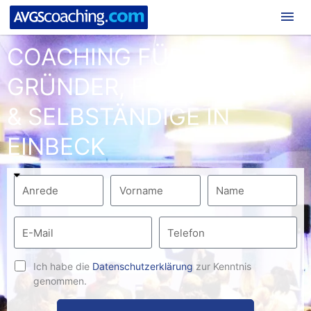
Hau
COACHING FÜR
GRÜNDER, FREIBERUFLER
& SELBSTÄNDIGE IN
EINBECK
Ich habe die
Datenschutzerklärung
zur Kenntnis
genommen.