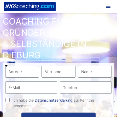
Hau
COACHING FÜR
GRÜNDER, FREIBERUFLER
& SELBSTÄNDIGE IN
DIEBURG
Ich habe die
Datenschutzerklärung
zur Kenntnis
genommen.