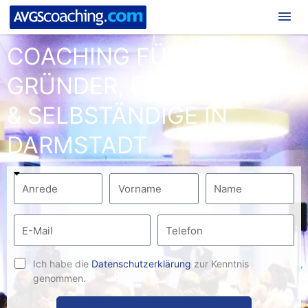
Hau
COACHING FÜR
GRÜNDER, FREIBERUFLER
& SELBSTÄNDIGE IN
DARMSTADT
Ich habe die
Datenschutzerklärung
zur Kenntnis
genommen.