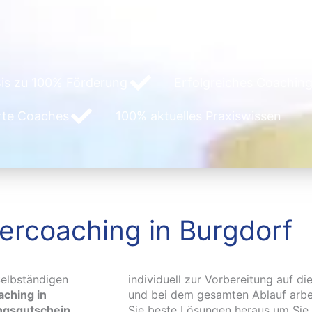
is zu 100% Förderung
Erfolgreiches Coaching
erte Coaches
100% aktuelles Praxiswissen
ercoaching in Burgdorf
elbständigen
individuell zur Vorbereitung auf di
ching in
und bei dem gesamten Ablauf arbei
ungsgutschein
Sie beste Lösungen heraus um Sie e