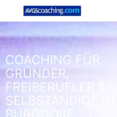
COACHING FÜR
GRÜNDER,
FREIBERUFLER &
SELBSTÄNDIGE IN
BURGDORF