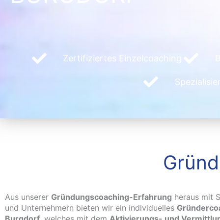
Zertifiziertes Einzelcoaching
B
Spezialisi
Gründ
Aus unserer
Gründungscoaching-Erfahrung
heraus mit S
und Unternehmern bieten wir ein individuelles
Gründercoa
Burgdorf
, welches mit dem
Aktivierungs- und Vermittl