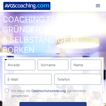
Hau
COACHING FÜR
GRÜNDER, FREIBERUFLER
& SELBSTÄNDIGE IN
BORKEN
Ich habe die
Datenschutzerklärung
zur Kenntnis
genommen.