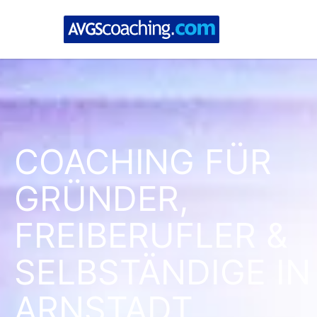
COACHING FÜR
GRÜNDER,
FREIBERUFLER &
SELBSTÄNDIGE IN
ARNSTADT