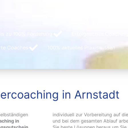
is zu 100% Förderung
Erfolgreiches Coaching
erte Coaches
100% aktuelles Praxiswissen
ercoaching in Arnstadt
elbständigen
individuell zur Vorbereitung auf di
ching in
und bei dem gesamten Ablauf arbei
ngsgutschein
Sie beste Lösungen heraus um Sie e