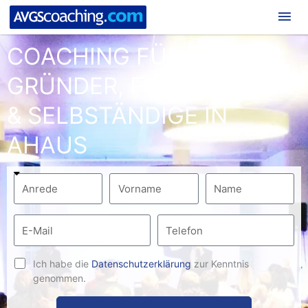
Hau
COACHING FÜR
GRÜNDER, FREIBERUFLER
& SELBSTÄNDIGE IN
AHAUS
Ich habe die
Datenschutzerklärung
zur Kenntnis
genommen.