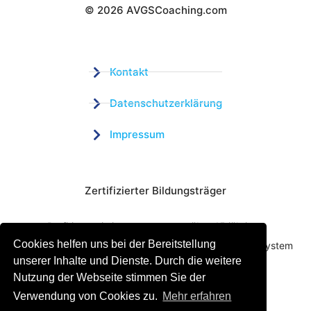
© 2026 AVGSCoaching.com
Wistor GmbH
Kontakt
Datenschutzerklärung
Impressum
Zertifizierter Bildungsträger
Profitieren sie jetzt von unserer über 15 jährigen
Cookies helfen uns bei der Bereitstellung
Praxiserfahrung und unserem erfolgreichen Coachingsystem
unserer Inhalte und Dienste. Durch die weitere
Nutzung der Webseite stimmen Sie der
Verwendung von Cookies zu.
Mehr erfahren