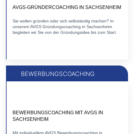
FLEXIBEL ONLINE
AVGS-GRÜNDERCOACHING IN SACHSENHEIM
Sie wollen gründen oder sich selbständig machen? In
unserem AVGS Gründungscoaching in Sachsenheim
Zu Gründercoaching
begleiten wir Sie von der Gründungsidee bis zum Start.
BEWERBUNGSCOACHING
ZERTIFIZIERTES EINZELCOACHING
FLEXIBEL ONLINE
BEWERBUNGSCOACHING MIT AVGS IN
SACHSENHEIM
Mit individuellem AVGS Bewerbungscoaching in