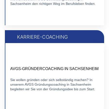
Zu Bewerbungscoaching
Sachsenheim den richtigen Weg im Berufsleben finden.
KARRIERE-COACHING
ZERTIFIZIERTES 1:1 COACHING
FLEXIBEL ONLINE
AVGS-GRÜNDERCOACHING IN SACHSENHEIM
Sie wollen gründen oder sich selbständig machen? In
unserem AVGS Gründungscoaching in Sachsenheim
Zu Karriere-Coaching
begleiten wir Sie von der Gründungsidee bis zum Start.